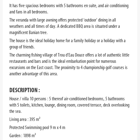
It has five spacious bedrooms with 5 bathrooms en suite, and air conditioning
and fans in all bedrooms.
The veranda with large awning offers protected ‘outdoor’ dining in all
weathers and all times of day. A dedicated BBQ area is situated under a
magnificent
Banian
tree.
The house is the ideal holiday home for a family holiday or a holiday with a
group of friends.
The charming fishing village of Trou d’Eau Douce offers a lot of authentic little
restaurants and bars and is the ideal embarkation point for numerous
excursions on the East coast. The proximity to 4 championship golf courses is
another advantage of this area.
DESCRIPTION
:
House / villa 10 persons : 5 thereof air-conditioned bedrooms, 5 bathrooms
with 5 toilets, kitchen, lounge, dining room, covered terrace, deck overlooking
the sea.
Living area : 395 m²
Protected Swimming pool 9 m x 4 m
Garden : 1898 m²