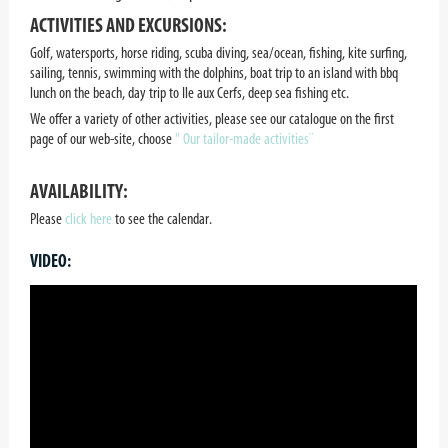
ACTIVITIES AND EXCURSIONS:
Golf, watersports, horse riding, scuba diving, sea/ocean, fishing, kite surfing,
sailing, tennis, swimming with the dolphins, boat trip to an island with bbq
lunch on the beach, day trip to Ile aux Cerfs, deep sea fishing etc.
We offer a variety of other activities, please see our catalogue on the first
page of our web-site, choose
" Our tailor-made activities¨
AVAILABILITY:
Please
click here
to see the calendar.
VIDEO: