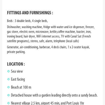
FITTINGS AND FURNISHINGS :
Beds : 3 double beds, 4 single beds,
Dishwasher, washing machine, fridge with water and ice dispenser, freezer,
gas stove, electric oven, microwave, kettle,coffee machine, toaster, iron,
ironing board, hair dryer, WiFi internet access, TV with Canal Sat (French
satellite programs), stereo, safe, alarm, telephone (local calls)
Generator, air-conditioning, barbecue, 4 deck chairs, 1 x 2-seater kayak,
private parking.
LOCATION :
Sea view
East facing
Beach at 100 m
Detached house with a garden leading directly onto a sandy beach.
Nearest village 2.5 km, airport 45 min, and Port Louis 1hr