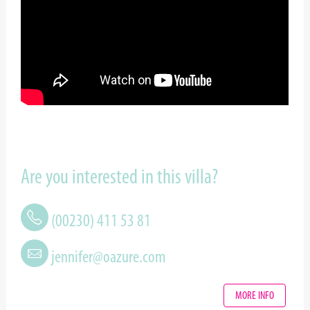
Are you interested in this villa?
(00230) 411 53 81
jennifer@oazure.com
MORE INFO