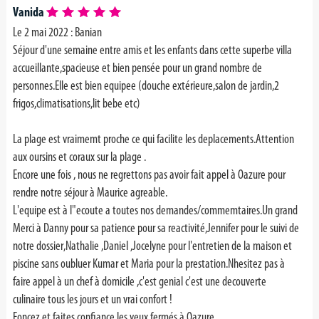
Vanida
Le 2 mai 2022 :
Banian
Séjour d'une semaine entre amis et les enfants dans cette superbe villa
accueillante,spacieuse et bien pensée pour un grand nombre de
personnes.Elle est bien equipee (douche extérieure,salon de jardin,2
frigos,climatisations,lit bebe etc)
La plage est vraimemt proche ce qui facilite les deplacements.Attention
aux oursins et coraux sur la plage .
Encore une fois , nous ne regrettons pas avoir fait appel à Oazure pour
rendre notre séjour à Maurice agreable.
L'equipe est à l"ecoute a toutes nos demandes/commemtaires.Un grand
Merci à Danny pour sa patience pour sa reactivité,Jennifer pour le suivi de
notre dossier,Nathalie ,Daniel ,Jocelyne pour l'entretien de la maison et
piscine sans oubluer Kumar et Maria pour la prestation.Nhesitez pas à
faire appel à un chef à domicile ,c'est genial c'est une decouverte
culinaire tous les jours et un vrai confort !
Foncez et faites confiance les yeux fermés à Oazure.