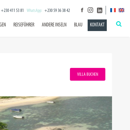
+230 411 53 81
WhatsApp:
+230 59 36 38 42
NGEN
REISEFÜHRER
ANDERE INSELN
BLAU
KONTAKT
VILLA BUCHEN