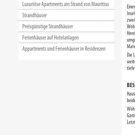
Luxuriöse Apartments am Strand von Mauritius
Eine
Inse
Strandhäuser
zwei
Preisgünstige Strandhäuser
Wohn
Hemi
Ferienhäuser auf Hotelanlagen
umge
Mate
Appartments und Ferienhäuser in Residenzen
Die 
weit
tief
BES
Haus
beid
Wohn
Gart
Letz