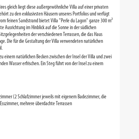
s gleich liegt diese außergewöhnliche Villa auf einer privaten
ehört zu den exklusivsten Häusern unseres Portfolios und verfügt
vom feinen Sandstrand bietet Villa "Perle du Lagon" ganze 300 m²
e Ausrichtung im Hinblick auf die Sonne in der südlichen
itzgelegenheiten der verschiedenen Terrassen, die das Haus
. Die für die Gestaltung der Villa verwendeten natürlichen
l.
 zu einem natürlichen Becken zwischen der Insel der Villa und zwei
en Wasser erfrischen. Ein Steg führt von der Insel zu einem
afzimmer (2 Schlafzimmer jeweils mit eigenem Badezimmer, die
-/Esszimmer, mehrere überdachte Terrassen