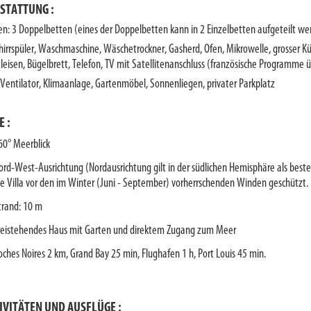
STATTUNG :
en: 3 Doppelbetten (eines der Doppelbetten kann in 2 Einzelbetten aufgeteilt we
hirrspüler, Waschmaschine, Wäschetrockner, Gasherd, Ofen, Mikrowelle, grosser Kü
leisen, Bügelbrett, Telefon, TV mit Satellitenanschluss (französische Programme ü
l, Ventilator, Klimaanlage, Gartenmöbel, Sonnenliegen, privater Parkplatz
E :
60° Meerblick
ord-West-Ausrichtung (Nordausrichtung gilt in der südlichen Hemisphäre als beste 
ie Villa vor den im Winter (Juni - September) vorherrschenden Winden geschützt.
trand: 10 m
reistehendes Haus mit Garten und direktem Zugang zum Meer
oches Noires 2 km, Grand Bay 25 min, Flughafen 1 h, Port Louis 45 min.
IVITÄTEN UND AUSFLÜGE :