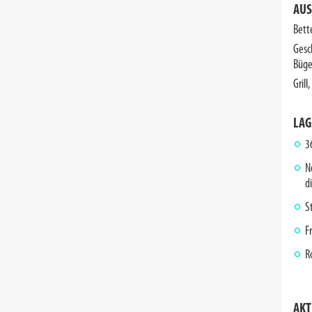
AUS
Bett
Gesc
Büge
Gril
LAG
3
N
d
S
F
R
AKT