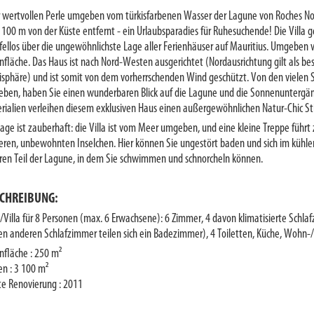
r wertvollen Perle umgeben vom türkisfarbenen Wasser der Lagune von Roches Noire
l 100 m von der Küste entfernt - ein Urlaubsparadies für Ruhesuchende! Die Villa g
fellos über die ungewöhnlichste Lage aller Ferienhäuser auf Mauritius. Umgeben 
fläche. Das Haus ist nach Nord-Westen ausgerichtet (Nordausrichtung gilt als best
sphäre) und ist somit von dem vorherrschenden Wind geschützt. Von den vielen S
ben, haben Sie einen wunderbaren Blick auf die Lagune und die Sonnenuntergänge
rialien verleihen diesem exklusiven Haus einen außergewöhnlichen Natur-Chic Sti
Lage ist zauberhaft: die Villa ist vom Meer umgeben, und eine kleine Treppe führt
eren, unbewohnten Inselchen. Hier können Sie ungestört baden und sich im kühlend
eren Teil der Lagune, in dem Sie schwimmen und schnorcheln können.
CHREIBUNG:
/Villa für 8 Personen (max. 6 Erwachsene): 6 Zimmer, 4 davon klimatisierte Schl
en anderen Schlafzimmer teilen sich ein Badezimmer), 4 Toiletten, Küche, Wohn
fläche : 250 m²
en : 3 100 m²
te Renovierung : 2011