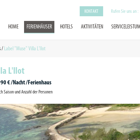
KONTAKT
Rufen Sie uns an :
HOME
FERIENHÄUSER
HOTELS
AKTIVITÄTEN
SERVICELEISTU
s
/
Label "Muse" Villa L'Ilot
la L'Ilot
990 € /Nacht /Ferienhaus
ch Saison und Anzahl der Personen