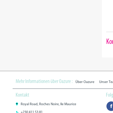
Ko
Mehr Informationen über Oazure :
Über Oazure
Unser T
Kontakt
Folg
Royal Road, Roches Noire, Ile Maurice
+230 411 53 81