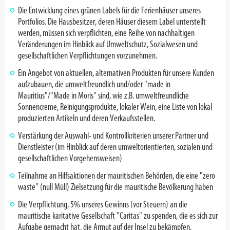
Die Entwicklung eines grünen Labels für die Ferienhäuser unseres
Portfolios. Die Hausbesitzer, deren Häuser diesem Label unterstellt
werden, müssen sich verpflichten, eine Reihe von nachhaltigen
Veränderungen im Hinblick auf Umweltschutz, Sozialwesen und
gesellschaftlichen Verpflichtungen vorzunehmen.
Ein Angebot von aktuellen, alternativen Produkten für unsere Kunden
aufzubauen, die umweltfreundlich und/oder "made in
Mauritius"/"Made in Moris" sind, wie z.B. umweltfreundliche
Sonnencreme, Reinigungsprodukte, lokaler Wein, eine Liste von lokal
produzierten Artikeln und deren Verkaufsstellen.
Verstärkung der Auswahl- und Kontrollkriterien unserer Partner und
Dienstleister (im Hinblick auf deren umweltorientierten, sozialen und
gesellschaftlichen Vorgehensweisen)
Teilnahme an Hilfsaktionen der mauritischen Behörden, die eine "zero
waste" (null Müll) Zielsetzung für die mauritische Bevölkerung haben
Die Verpflichtung, 5% unseres Gewinns (vor Steuern) an die
mauritische karitative Gesellschaft "Caritas" zu spenden, die es sich zur
Aufgabe gemacht hat, die Armut auf der Insel zu bekämpfen.