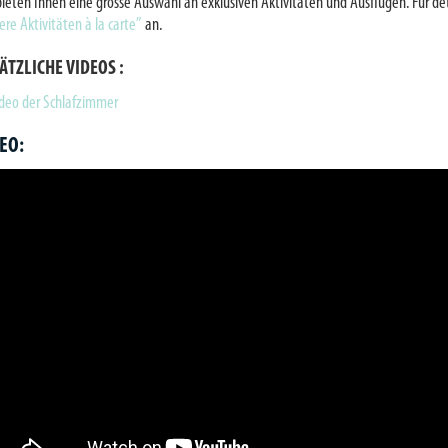
bieten Ihnen eine grosse Auswahl an exklusiven Aktivitäten und Ausflügen. Für det
ere Aktivitäten à la carte”
an.
ÄTZLICHE VIDEOS :
deo der Schlafzimmer
EO: