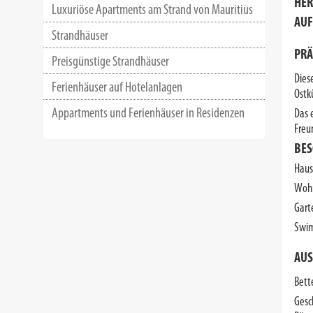
HER
Luxuriöse Apartments am Strand von Mauritius
AUF
Strandhäuser
PRÄ
Preisgünstige Strandhäuser
Dies
Ferienhäuser auf Hotelanlagen
Ostk
Appartments und Ferienhäuser in Residenzen
Das 
Freu
BES
Haus
Wohn
Gart
Swim
AUS
Bett
Gesc