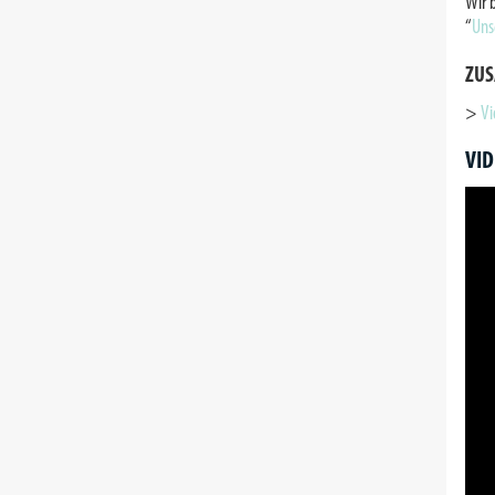
Wir 
“
Uns
ZUS
>
Vi
VID