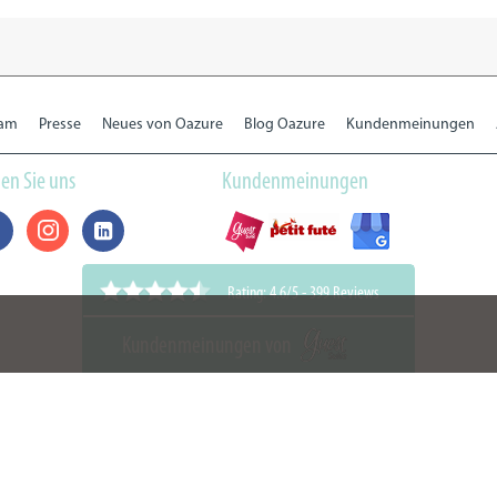
eam
Presse
Neues von Oazure
Blog Oazure
Kundenmeinungen
en Sie uns
Kundenmeinungen
Rating: 4.6/5
-
399 Reviews
Kundenmeinungen von