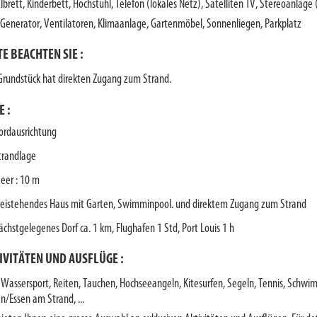
lbrett, Kinderbett, Hochstuhl, Telefon (lokales Netz), Satelliten TV, Stereoanlage 
l, Generator, Ventilatoren, Klimaanlage, Gartenmöbel, Sonnenliegen, Parkplatz
TE BEACHTEN SIE
:
Grundstück hat direkten Zugang zum Strand.
E :
ordausrichtung
trandlage
eer : 10 m
reistehendes Haus mit Garten, Swimminpool. und direktem Zugang zum Strand
ächstgelegenes Dorf ca. 1 km, Flughafen 1 Std, Port Louis 1 h
IVITÄTEN UND AUSFLÜGE :
, Wassersport, Reiten, Tauchen, Hochseeangeln, Kitesurfen, Segeln, Tennis, Schwi
en/Essen am Strand, ...