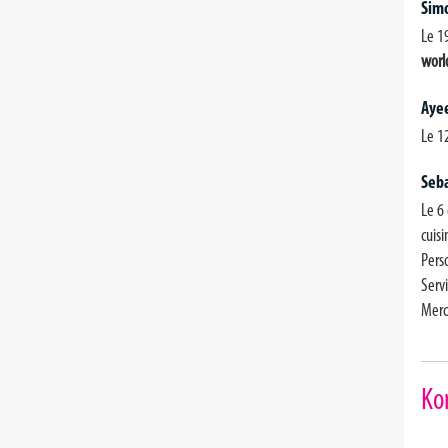
Sim
Le 1
worl
Aye
Le 1
Seb
Le 6
cuisi
Perso
Serv
Merc
Ko