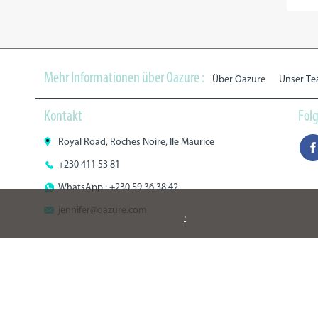
Mehr Informationen über Oazure :
Über Oazure
Unser T
Kontakt
Folg
Royal Road, Roches Noire, Ile Maurice
+230 411 53 81
WhatsApp : +230 59 36 38 42
jennifer@oazure.com
.
Rating: 4.6/5
-
399 Reviews
Copyright 2015 - 2026 Oazure Ltd
AGBs
Impressum
Partner