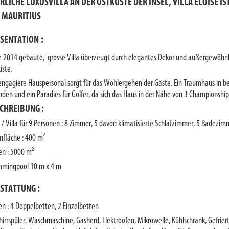
RLICHE LUXUSVILLA AN DER OSTKÜSTE DER INSEL, VILLA ELOISE I
 MAURITIUS
:
SENTATION
e 2014 gebaute, grosse Villa überzeugt durch elegantes Dekor und außergewöhn
üste.
engagiere Hauspersonal sorgt für das Wohlergehen der Gäste.
Ein Traumhaus in be
nden und ein Paradies für Golfer, da sich das Haus in der Nähe von 3 Championshi
CHREIBUNG :
 / Villa für 9 Personen : 8 Zimmer, 5 davon klimatisierte Schlafzimmer, 5 Badezi
fläche : 400 m²
en : 5000 m²
mingpool 10 m x 4 m
:
STATTUNG
en : 4 Doppelbetten, 2 Einzelbetten
hirrspüler, Waschmaschine, Gasherd, Elektroofen, Mikrowelle, Kühlschrank, Gefrier