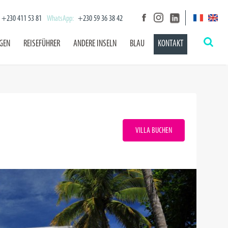
+230 411 53 81
WhatsApp:
+230 59 36 38 42
NGEN
REISEFÜHRER
ANDERE INSELN
BLAU
KONTAKT
VILLA BUCHEN