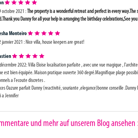
on
9 octobre 2021 :
The property is a wonderful retreat and perfect in every way.The 
d.Thank you Danny for all your help in arranging the birthday celebrations,See you
esha Monteiro
2 janvier 2021 :
Nice villa, house keepers are great!
astien
 décembre 2022: Villa Eloise localisation parfaite , avec une vue magique , l'archit
ne est bien équipée. Maison pratique ouverte 360 degré.Magnifique plage possibilité
nnels a l'ecoute discretes .
ices Oazure parfait Danny (reactivité, souriante ,elegance)bonne conseille .Danny 
i a Jennifer
mmentare und mehr auf unserem Blog ansehen