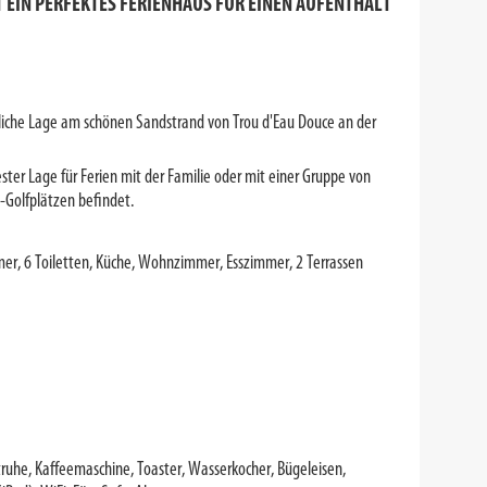
ST EIN PERFEKTES FERIENHAUS FÜR EINEN AUFENTHALT
liche Lage am schönen Sandstrand von Trou d'Eau Douce an der
ster Lage für Ferien mit der Familie oder mit einer Gruppe von
p-Golfplätzen befindet.
mmer, 6 Toiletten, Küche, Wohnzimmer, Esszimmer, 2 Terrassen
truhe, Kaffeemaschine, Toaster, Wasserkocher, Bügeleisen,