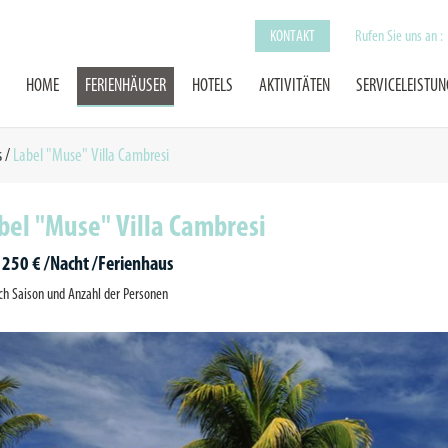
KONTAKT
Rufen Sie uns an :
HOME
FERIENHÄUSER
HOTELS
AKTIVITÄTEN
SERVICELEISTU
s
/
Label "Muse" Villa Cambresi
bel "Muse" Villa Cambresi
1250 € /Nacht /Ferienhaus
ch Saison und Anzahl der Personen