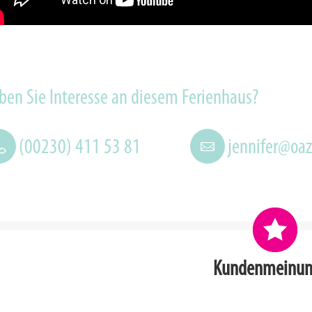
ben Sie Interesse an diesem Ferienhaus?
(00230) 411 53 81
jennifer@oa
Kundenmeinu