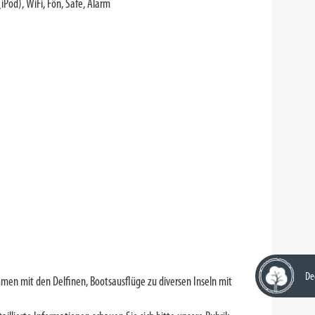
(iPod), WiFi, Fön, Safe, Alarm
De
mmen mit den Delfinen, Bootsausflüge zu diversen Inseln mit