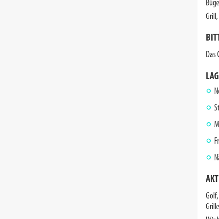
Büge
Gril
BIT
Das 
LAG
N
S
M
F
N
AKT
Golf
Grill