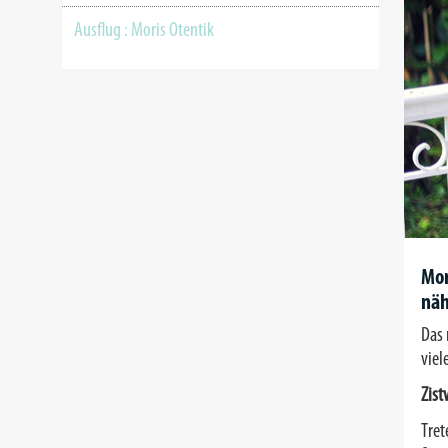
Ausflug : Moris Otentik
Mor
näh
Das 
viel
Zist
Tret