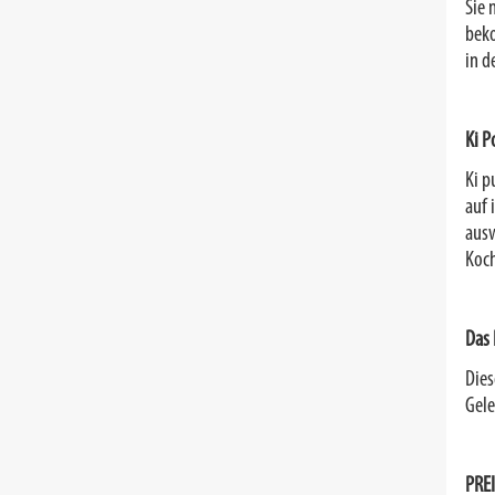
Sie 
beko
in d
Ki P
Ki p
auf 
ausw
Koch
Das 
Dies
Gele
PREI