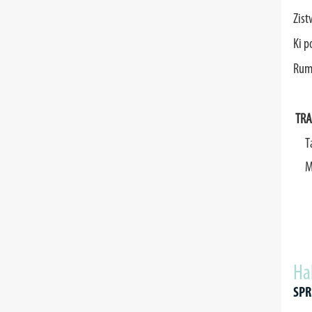
Zist
Ki p
Rum 
TRA
T
M
Ha
SPR