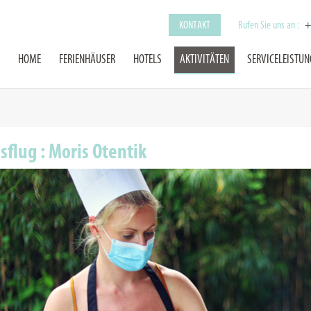
KONTAKT
Rufen Sie uns an :
+
HOME
FERIENHÄUSER
HOTELS
AKTIVITÄTEN
SERVICELEISTU
sflug : Moris Otentik