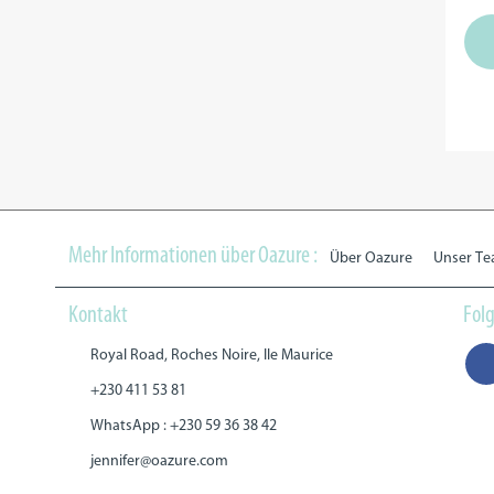
Mehr Informationen über Oazure :
Über Oazure
Unser T
Kontakt
Folg
Royal Road, Roches Noire, Ile Maurice
+230 411 53 81
WhatsApp : +230 59 36 38 42
jennifer@oazure.com