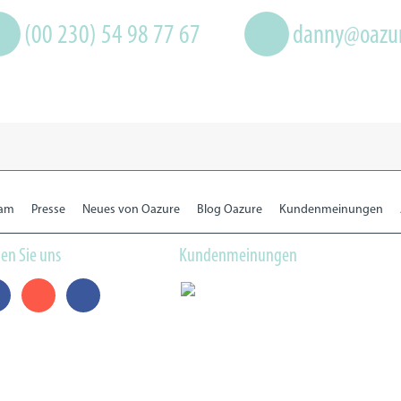
(00 230) 54 98 77 67
danny@oazu
eam
Presse
Neues von Oazure
Blog Oazure
Kundenmeinungen
en Sie uns
Kundenmeinungen