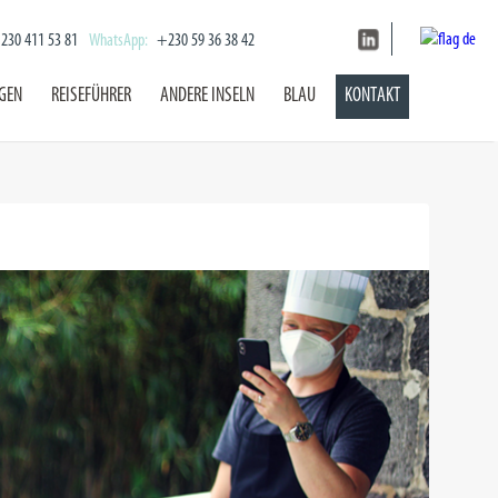
230 411 53 81
WhatsApp:
+230 59 36 38 42
NGEN
REISEFÜHRER
ANDERE INSELN
BLAU
KONTAKT