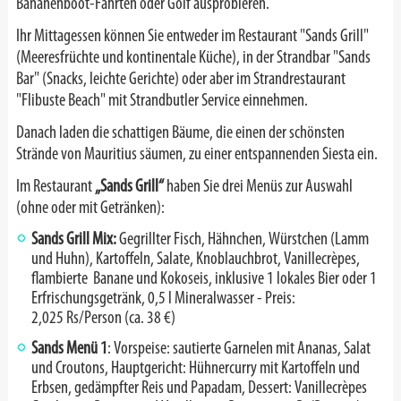
Bananenboot-Fahrten oder Golf ausprobieren.
Ihr Mittagessen können Sie entweder im Restaurant "Sands Grill"
(Meeresfrüchte und kontinentale Küche), in der Strandbar "Sands
Bar" (Snacks, leichte Gerichte) oder aber im Strandrestaurant
"Flibuste Beach" mit Strandbutler Service einnehmen.
Danach laden die schattigen Bäume, die einen der schönsten
Strände von Mauritius säumen, zu einer entspannenden Siesta ein.
Im Restaurant
„Sands Grill“
haben Sie drei Menüs zur Auswahl
(ohne oder mit Getränken):
Sands Grill Mix:
Gegrillter Fisch, Hähnchen, Würstchen (Lamm
und Huhn), Kartoffeln, Salate, Knoblauchbrot, Vanillecrèpes,
flambierte Banane und Kokoseis, inklusive 1 lokales Bier oder 1
Erfrischungsgetränk, 0,5 l Mineralwasser - Preis:
2,025
Rs/Person (ca. 38 €)
Sands Menü 1
: Vorspeise: sautierte Garnelen mit Ananas, Salat
und Croutons, Hauptgericht: Hühnercurry mit Kartoffeln und
Erbsen, gedämpfter Reis und Papadam, Dessert: Vanillecrèpes