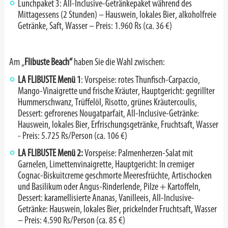
Lunchpaket 3: All-Inclusive-Getränkepaket während des
Mittagessens (2 Stunden) – Hauswein, lokales Bier, alkoholfreie
Getränke, Saft, Wasser – Preis: 1.960 Rs (ca. 36 €)
Am „
Flibuste Beach“
haben Sie die Wahl zwischen:
LA FLIBUSTE Menü 1
: Vorspeise: rotes Thunfisch-Carpaccio,
Mango-Vinaigrette und frische Kräuter, Hauptgericht: gegrillter
Hummerschwanz, Trüffelöl, Risotto, grünes Kräutercoulis,
Dessert: gefrorenes Nougatparfait, All-Inclusive-Getränke:
Hauswein, lokales Bier, Erfrischungsgetränke,
Fruchtsaft, Wasser
- Preis: 5.725 Rs/Person (ca. 106 €)
LA FLIBUSTE Menü 2:
Vorspeise: Palmenherzen-Salat mit
Garnelen, Limettenvinaigrette, Hauptgericht: In cremiger
Cognac-Biskuitcreme geschmorte Meeresfrüchte, Artischocken
und Basilikum oder Angus-Rinderlende, Pilze + Kartoffeln,
Dessert: karamellisierte Ananas, Vanilleeis,
All-Inclusive-
Getränke: Hauswein, lokales Bier, prickelnder Fruchtsaft, Wasser
– Preis: 4.590 Rs/Person (ca. 85 €)