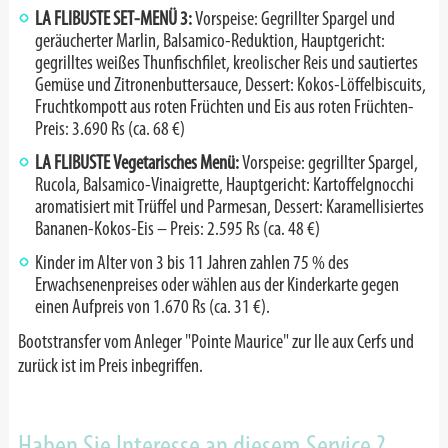
LA FLIBUSTE SET-MENÜ 3:
Vorspeise: Gegrillter Spargel und
geräucherter Marlin, Balsamico-Reduktion, Hauptgericht:
gegrilltes weißes Thunfischfilet, kreolischer Reis und sautiertes
Gemüse und Zitronenbuttersauce, Dessert: Kokos-Löffelbiscuits,
Fruchtkompott aus roten Früchten und Eis aus roten Früchten
-
Preis: 3.690 Rs (ca. 68 €)
LA FLIBUSTE Vegetarisches Menü:
Vorspeise: gegrillter Spargel,
Rucola, Balsamico-Vinaigrette, Hauptgericht: Kartoffelgnocchi
aromatisiert mit Trüffel und Parmesan, Dessert: Karamellisiertes
Bananen-Kokos-Eis – Preis: 2.595 Rs (ca. 48 €)
Kinder im Alter von 3 bis 11 Jahren zahlen 75 % des
Erwachsenenpreises oder wählen aus der Kinderkarte gegen
einen Aufpreis von 1.670 Rs (ca. 31 €).
Bootstransfer vom Anleger "Pointe Maurice" zur Ile aux Cerfs und
zurück ist im Preis inbegriffen.
Haben Sie Interesse an diesem Service ?