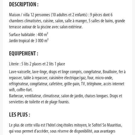
DESCRIPTION :
Maison / villa 12 personnes (10 adultes et 2 enfants) : 9 pièces dont 6
chambres climatisées, cuisine, salon, salle à manger, 5 salles de bains, grande
terrasse autour de la piscine avec salon extérieur.
Surface habitable : 400 m²
Jardin tropical de 3 000 m²
EQUIPEMENT :
Literie : 5 lits 2 places et 2 lits 1 place
Lave-vaisselle, lave-linge, draps et linge compris, congélateur, Bouilloire, fer à
repasser, table à repasser, cuisinière électrique/gaz, four, micro-onde,
réfrigérateur, congélateur, cafetière, grille-pain, TV, téléphone, accès internet
wifi, coffre-fort.
Barbecue, ventilateur, climatiseur, salon de jardin, chaises longues. Draps et
serviettes de toilette et de plage fournis.
LES PLUS :
Le plus de cette villa est l'hôtel cinq étoiles mitoyen, le Sofitel So Mauritius,
qui vous permet d'accéder, sous réserve de disponibilité, aux avantages