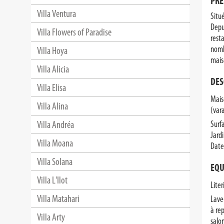
PRE
Villa Ventura
Situ
Depu
Villa Flowers of Paradise
rest
nombr
Villa Hoya
mais
Villa Alicia
DES
Villa Elisa
Mais
Villa Alina
(var
Villa Andréa
Surf
Jard
Villa Moana
Date
Villa Solana
EQU
Villa L'Ilot
Liter
Villa Matahari
Lave-
à rep
Villa Arty
salo