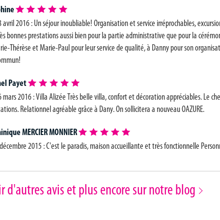
phine
 avril 2016 : Un séjour inoubliable! Organisation et service irréprochables, excurs
rès bonnes prestations aussi bien pour la partie administrative que pour la cérémon
rie-Thérèse et Marie-Paul pour leur service de qualité, à Danny pour son organisa
commun!
hel Payet
 mars 2016 : Villa Alizée Très belle villa, confort et décoration appréciables. Le c
tations. Relationnel agréable grâce à Dany. On sollicitera a nouveau OAZURE.
inique MERCIER MONNIER
 décembre 2015 : C'est le paradis, maison accueillante et très fonctionnelle Personn
r d'autres avis et plus encore sur notre blog