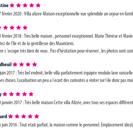
stine
 février 2020 : Villa alizee
Maison exceptionnelle vue splendide un sejour en famil
 février 2018 : Très belle maison , personnel exceptionnel. Marie Thérèse et Marie 
tez de l'île et de la gentillesse des Mauriciens.
e s 'occupe très bien de vous . Pas d'hésitation pour réserver , les photos sont con
dheuil
juin 2017 : Très bel endroit, belle villa parfaitement équipée modulo lave vaisselle
s choses. Localisation un peu a l ecart des curiosités a visiter sur l ile donc pas mal
y
 janvier 2017 : Très belle maison Cette villa Alizée, avec tous ses espaces différe
nard
6 juin 2016 : Tout etait parfait, la maison comme le personnel. Emplacement idea