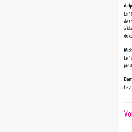
del
Le 18
de t
à Ma
du 
Mic
Le 16
pres
Dom
Le 2
Voi