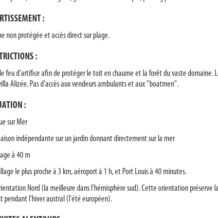
RTISSEMENT :
ine non protégée et accès direct sur plage.
TRICTIONS :
de feu d'artifice afin de protéger le toit en chaume et la forêt du vaste domaine. 
 villa Alizée. Pas d'accès aux vendeurs ambulants et aux "boatmen".
UATION :
ue sur Mer
aison indépendante sur un jardin donnant directement sur la mer
lage à 40 m
illage le plus proche à 3 km, aéroport à 1 h, et Port Louis à 40 minutes.
rientation Nord (la meilleure dans l'hémisphère sud). Cette orientation préserve la v
st pendant l'hiver austral (l'été européen).