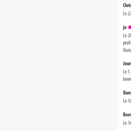
Chri
Le 27
jo
Le 28
profi
Oazur
Jour
Le 5 
bonne
Dan
Le 10
Ber
Le 1