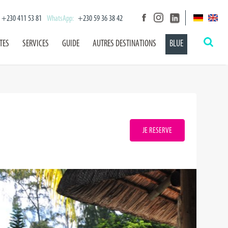
+230 411 53 81
WhatsApp:
+230 59 36 38 42
TES
SERVICES
GUIDE
AUTRES DESTINATIONS
BLUE
JE RESERVE