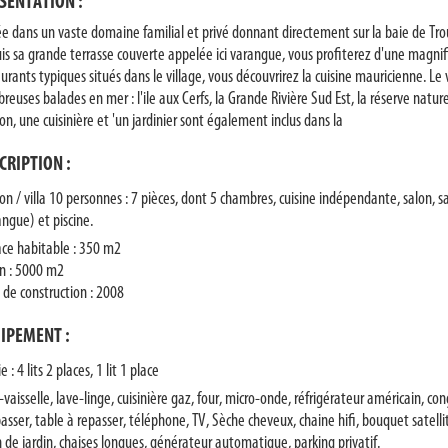
SENTATION :
ée dans un vaste domaine familial et privé donnant directement sur la baie de Trou 
is sa grande terrasse couverte appelée ici varangue, vous profiterez d'une magnif
aurants typiques situés dans le village, vous découvrirez la cuisine mauricienne. L
euses balades en mer : l'ile aux Cerfs, la Grande Rivière Sud Est, la réserve naturel
on, une cuisinière et 'un jardinier sont également inclus dans la
CRIPTION :
on / villa 10 personnes : 7 pièces, dont 5 chambres, cuisine indépendante, salon, s
angue) et piscine.
ace habitable : 350 m2
in : 5000 m2
 de construction : 2008
IPEMENT :
ie : 4 lits 2 places, 1 lit 1 place
vaisselle, lave-linge, cuisinière gaz, four, micro-onde, réfrigérateur américain, congé
asser, table à repasser, téléphone, TV, Sèche cheveux, chaine hifi, bouquet satellit
n de jardin, chaises longues, générateur automatique, parking privatif.