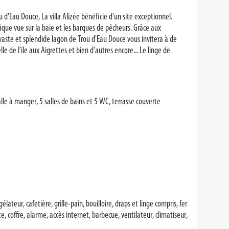
d'Eau Douce, La villa Alizée bénéficie d'un site exceptionnel.
ique vue sur la baie et les barques de pêcheurs. Grâce aux
e vaste et splendide lagon de Trou d'Eau Douce vous invitera à de
le de l'ile aux Aigrettes et bien d'autres encore... Le linge de
alle à manger, 5 salles de bains et 5 WC, terrasse couverte
lateur, cafetière, grille-pain, bouilloire, draps et linge compris, fer
e, coffre, alarme, accès internet, barbecue, ventilateur, climatiseur,