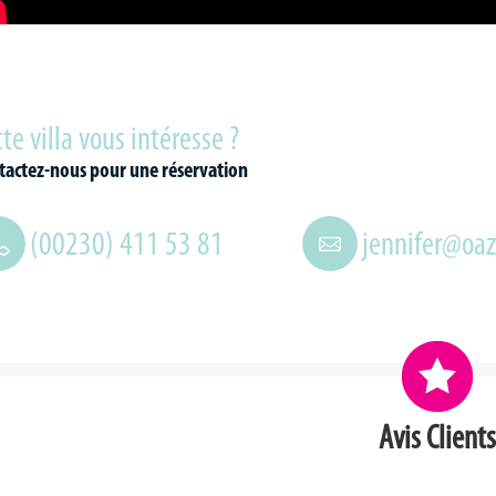
te villa vous intéresse ?
tactez-nous pour une réservation
(00230) 411 53 81
jennifer@oa
Avis Clients