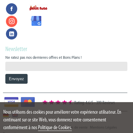
Newsletter
Ne ratez pas nos dernieres offres et Bons Plans !
Rating: 4.6/5
-
399 Reviews
Nous utilisons des cookies pour améliorer votre expérience utilisateur. En
continuant sur ce site Web, vous donnerez votre consentement
conformément à nos
Politique de Cookies.
Copyright 2015 - 2026 Oazure Ltd
Conditions de vente
Mentions Légales