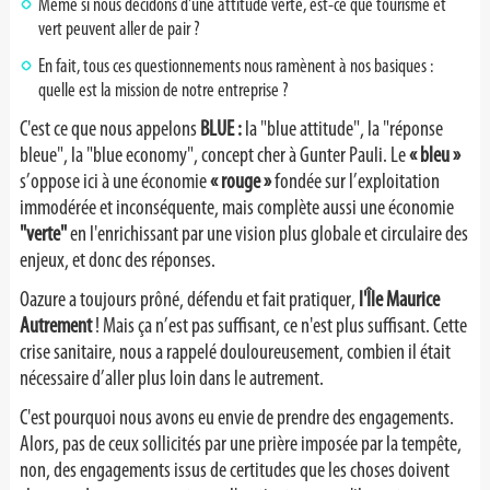
Même si nous décidons d'une attitude verte, est-ce que tourisme et
vert peuvent aller de pair ?
En fait, tous ces questionnements nous ramènent à nos basiques :
quelle est la mission de notre entreprise ?
C'est ce que nous appelons
BLUE :
la "blue attitude", la "réponse
bleue", la "blue economy", concept cher à Gunter Pauli. Le
« bleu »
s’oppose ici à une économie
« rouge »
fondée sur l’exploitation
immodérée et inconséquente, mais complète aussi une économie
"verte"
en l'enrichissant par une vision plus globale et circulaire des
enjeux, et donc des réponses.
Oazure a toujours prôné, défendu et fait pratiquer,
l'Île Maurice
Autrement
! Mais ça n’est pas suffisant, ce n'est plus suffisant. Cette
crise sanitaire, nous a rappelé douloureusement, combien il était
nécessaire d’aller plus loin dans le autrement.
C'est pourquoi nous avons eu envie de prendre des engagements.
Alors, pas de ceux sollicités par une prière imposée par la tempête,
non, des engagements issus de certitudes que les choses doivent