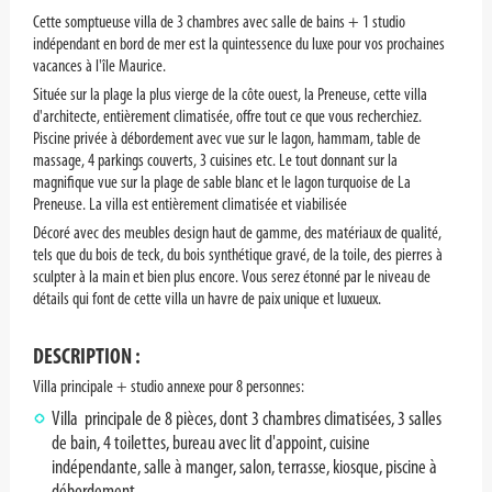
Cette somptueuse villa de 3 chambres avec salle de bains + 1 studio
indépendant en bord de mer est la quintessence du luxe pour vos prochaines
vacances à l'île Maurice.
Située sur la plage la plus vierge de la côte ouest, la Preneuse, cette villa
d'architecte, entièrement climatisée, offre tout ce que vous recherchiez.
Piscine privée à débordement avec vue sur le lagon, hammam, table de
massage, 4 parkings couverts, 3 cuisines etc. Le tout donnant sur la
magnifique vue sur la plage de sable blanc et le lagon turquoise de La
Preneuse. La villa est entièrement climatisée et viabilisée
Décoré avec des meubles design haut de gamme, des matériaux de qualité,
tels que du bois de teck, du bois synthétique gravé, de la toile, des pierres à
sculpter à la main et bien plus encore. Vous serez étonné par le niveau de
détails qui font de cette villa un havre de paix unique et luxueux.
DESCRIPTION :
Villa principale + studio annexe pour 8 personnes:
Villa principale de 8 pièces, dont 3 chambres climatisées, 3 salles
de bain, 4 toilettes, bureau avec lit d'appoint, cuisine
indépendante, salle à manger, salon, terrasse, kiosque, piscine à
débordement