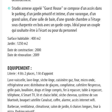
Studio annexe appelé "Guest House" se compose d'un accès dans
le parking, d'un jardin privatif et intime, d'une varangue, d'un
grand salon, d'une salle de bain, d'une grande chambre a l'étage
sous charpente en bois avec un garde corps. Idéal pour un couple
qui souhaite être à l'écart ou pour du personnel
Surface habitable : 400 m2
Jardin : 1250 m2
Date de construction : 2000
Date de rénovation : 2009
EQUIPEMENT :
Literie : 4 lits 2 places, 1 lit d'appoint
Lave-vaisselle, lave-linge, sèche-linge, cuisinière gaz, four, micro onde,
réfrigérateur avec distributeur de glaçons, congélateur, cafetière Nespresso,
grille-pain, bouilloire, draps et linge compris, fer à repasser, table à repasser,
téléphone, 6 Smart TV, lit et chaise bébé, sèche cheveux, système de son
bluetooh, bouquet satellite Canalsat, coffre, alarme, accès internet wifi.
Barbecue, ventilateur, climatiseur, salon de jardin, 6 chaises longues, four à
pizza, Parking privatif,