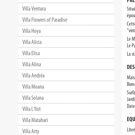
PRE
Villa Ventura
Situ
épou
Villa Flowers of Paradise
Cett
Villa Hoya
"vin
Le M
Villa Alicia
Le P
Villa Elisa
La s
Villa Alina
DES
Villa Andréa
Mais
Bure
Villa Moana
Surf
Villa Solana
Jard
Date
Villa L'Ilot
EQU
Villa Matahari
Liter
Villa Arty