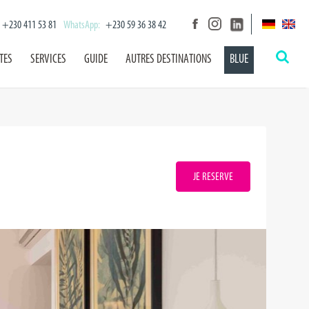
+230 411 53 81
WhatsApp:
+230 59 36 38 42
TES
SERVICES
GUIDE
AUTRES DESTINATIONS
BLUE
JE RESERVE