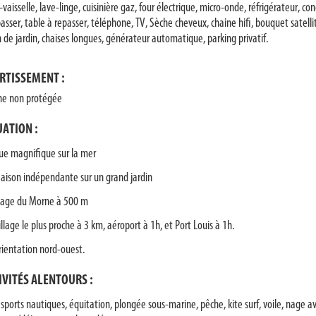
vaisselle, lave-linge, cuisinière gaz, four électrique, micro-onde, réfrigérateur, cong
asser, table à repasser, téléphone, TV, Sèche cheveux, chaine hifi, bouquet satellit
n de jardin, chaises longues, générateur automatique, parking privatif.
RTISSEMENT :
ine non protégée
UATION :
ue magnifique sur la mer
aison indépendante sur un grand jardin
lage du Morne à 500 m
illage le plus proche à 3 km, aéroport à 1h, et Port Louis à 1h.
rientation nord-ouest.
IVITÉS ALENTOURS :
 sports nautiques, équitation, plongée sous-marine, pêche, kite surf, voile, nage a