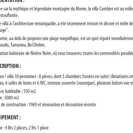
SENTATION :
ée sur la mythique et légendaire montagne du Morne, la villa Cambier est au milieu
stouflante.
e villa à l'architecture remarquable, a été récemment rénové et décoré et mêle de 
tage".
orne, au delà de proposer une plage magnifique, est un spot réputé mondialement d
aradis, Tamarina, Bel Ombre.
tation balnéaire de Rivière Noire, où vous trouverez toutes les commodités possibles
CRIPTION :
on / villa 10 personnes : 8 pièces, dont 5 chambres (toutes en suite) climatisées e
au, 6 salles de bains et 6 WC, terrasse couverte (varangue), plusieurs balcon vue me
ace habitable : 550 m2
in : 5000 m2
 de construction : 1969 et rénovation et décoration récente
IPEMENT :
ie : 4 lits 2 places, 2 lits 1 place