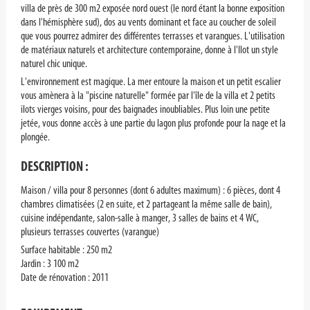
villa de près de 300 m2 exposée nord ouest (le nord étant la bonne exposition
dans l'hémisphère sud), dos au vents dominant et face au coucher de soleil
que vous pourrez admirer des différentes terrasses et varangues. L'utilisation
de matériaux naturels et architecture contemporaine, donne à l'Ilot un style
naturel chic unique.
L'environnement est magique. La mer entoure la maison et un petit escalier
vous amènera à la "piscine naturelle" formée par l'île de la villa et 2 petits
ilots vierges voisins, pour des baignades inoubliables. Plus loin une petite
jetée, vous donne accès à une partie du lagon plus profonde pour la nage et la
plongée.
DESCRIPTION :
Maison / villa pour 8 personnes (dont 6 adultes maximum) : 6 pièces, dont 4
chambres climatisées (2 en suite, et 2 partageant la même salle de bain),
cuisine indépendante, salon-salle à manger, 3 salles de bains et 4 WC,
plusieurs terrasses couvertes (varangue)
Surface habitable : 250 m2
Jardin : 3 100 m2
Date de rénovation : 2011