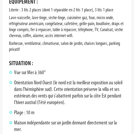
EQUIPEMENT :
Literie : 3 lits 2 places (dont 1 séparable en 2 lits 1 place), 3 lits 1 place
Lave-vaisselle, lave-linge, sèche-linge, cuisinière gaz, four, micro onde,
réfrigérateur américain, congélateur, cafetière, grille-pain, bouilloire, draps et
linge compris, fer à repasser, table à repasser, téléphone, TV, Canalsat, sèche
cheveux, coffre, alarme, accès internet wifi.
Barbecue, ventilateur, climatiseur, salon de jardin, chaises longues, parking
privatif
SITUATION :
Vue sur Mer à 360°
Orientation Nord Ouest (le nord est la meilleur exposition au soleil
dans l'hémisphère sud). Cette orientation préserve la villa et ses
extérieurs des vents qui s'abattent parfois sur la côte Est pendant
l'hiver austral (l'été européen).
Plage : 10 m
Maison indépendante sur un jardin donnant directement sur la
mer.