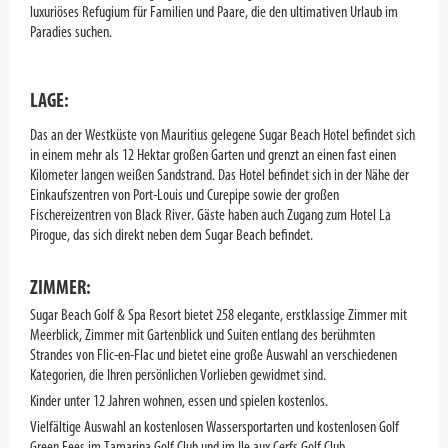
luxuriöses Refugium für Familien und Paare, die den ultimativen Urlaub im
Paradies suchen.
LAGE:
Das an der Westküste von Mauritius gelegene Sugar Beach Hotel befindet sich
in einem mehr als 12 Hektar großen Garten und grenzt an einen fast einen
Kilometer langen weißen Sandstrand. Das Hotel befindet sich in der Nähe der
Einkaufszentren von Port-Louis und Curepipe sowie der großen
Fischereizentren von Black River. Gäste haben auch Zugang zum Hotel La
Pirogue, das sich direkt neben dem Sugar Beach befindet.
ZIMMER:
Sugar Beach Golf & Spa Resort bietet 258 elegante, erstklassige Zimmer mit
Meerblick, Zimmer mit Gartenblick und Suiten entlang des berühmten
Strandes von Flic-en-Flac und bietet eine große Auswahl an verschiedenen
Kategorien, die Ihren persönlichen Vorlieben gewidmet sind.
Kinder unter 12 Jahren wohnen, essen und spielen kostenlos.
Vielfältige Auswahl an kostenlosen Wassersportarten und kostenlosen Golf
Green Fees im Tamarina Golf Club und im Ile aux Cerfs Golf Club.