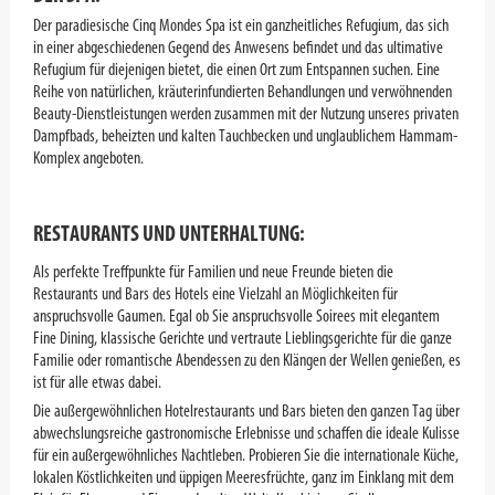
Der paradiesische Cinq Mondes Spa ist ein ganzheitliches Refugium, das sich
in einer abgeschiedenen Gegend des Anwesens befindet und das ultimative
Refugium für diejenigen bietet, die einen Ort zum Entspannen suchen. Eine
Reihe von natürlichen, kräuterinfundierten Behandlungen und verwöhnenden
Beauty-Dienstleistungen werden zusammen mit der Nutzung unseres privaten
Dampfbads, beheizten und kalten Tauchbecken und unglaublichem Hammam-
Komplex angeboten.
RESTAURANTS UND UNTERHALTUNG:
Als perfekte Treffpunkte für Familien und neue Freunde bieten die
Restaurants und Bars des Hotels eine Vielzahl an Möglichkeiten für
anspruchsvolle Gaumen. Egal ob Sie anspruchsvolle Soirees mit elegantem
Fine Dining, klassische Gerichte und vertraute Lieblingsgerichte für die ganze
Familie oder romantische Abendessen zu den Klängen der Wellen genießen, es
ist für alle etwas dabei.
Die außergewöhnlichen Hotelrestaurants und Bars bieten den ganzen Tag über
abwechslungsreiche gastronomische Erlebnisse und schaffen die ideale Kulisse
für ein außergewöhnliches Nachtleben. Probieren Sie die internationale Küche,
lokalen Köstlichkeiten und üppigen Meeresfrüchte, ganz im Einklang mit dem