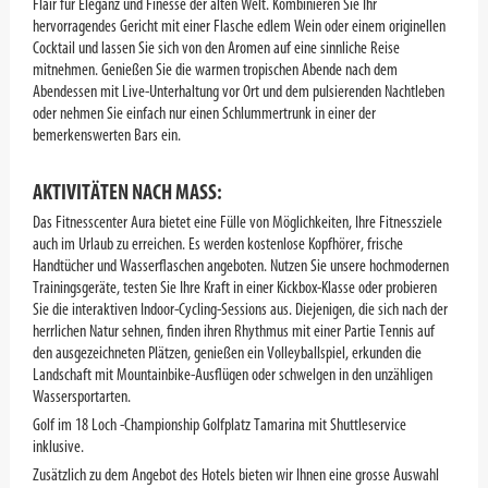
Flair für Eleganz und Finesse der alten Welt. Kombinieren Sie Ihr
hervorragendes Gericht mit einer Flasche edlem Wein oder einem originellen
Cocktail und lassen Sie sich von den Aromen auf eine sinnliche Reise
mitnehmen. Genießen Sie die warmen tropischen Abende nach dem
Abendessen mit Live-Unterhaltung vor Ort und dem pulsierenden Nachtleben
oder nehmen Sie einfach nur einen Schlummertrunk in einer der
bemerkenswerten Bars ein.
AKTIVITÄTEN NACH MASS:
Das Fitnesscenter Aura bietet eine Fülle von Möglichkeiten, Ihre Fitnessziele
auch im Urlaub zu erreichen. Es werden kostenlose Kopfhörer, frische
Handtücher und Wasserflaschen angeboten. Nutzen Sie unsere hochmodernen
Trainingsgeräte, testen Sie Ihre Kraft in einer Kickbox-Klasse oder probieren
Sie die interaktiven Indoor-Cycling-Sessions aus. Diejenigen, die sich nach der
herrlichen Natur sehnen, finden ihren Rhythmus mit einer Partie Tennis auf
den ausgezeichneten Plätzen, genießen ein Volleyballspiel, erkunden die
Landschaft mit Mountainbike-Ausflügen oder schwelgen in den unzähligen
Wassersportarten.
Golf im 18 Loch -Championship Golfplatz Tamarina mit Shuttleservice
inklusive.
Zusätzlich zu dem Angebot des Hotels bieten wir Ihnen eine grosse Auswahl