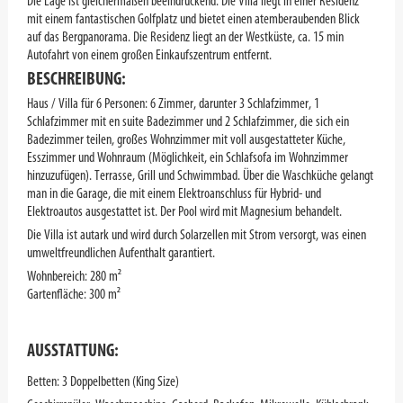
Die Lage ist gleichermaßen beeindruckend. Die Villa liegt in einer Residenz
mit einem fantastischen Golfplatz und bietet einen atemberaubenden Blick
auf das Bergpanorama. Die Residenz liegt an der Westküste, ca. 15 min
Autofahrt von einem großen Einkaufszentrum entfernt.
BESCHREIBUNG:
Haus / Villa für 6 Personen: 6 Zimmer, darunter 3 Schlafzimmer, 1
Schlafzimmer mit en suite Badezimmer und 2 Schlafzimmer, die sich ein
Badezimmer teilen, großes Wohnzimmer mit voll ausgestatteter Küche,
Esszimmer und Wohnraum (Möglichkeit, ein Schlafsofa im Wohnzimmer
hinzuzufügen). Terrasse, Grill und Schwimmbad. Über die Waschküche gelangt
man in die Garage, die mit einem Elektroanschluss für Hybrid- und
Elektroautos ausgestattet ist. Der Pool wird mit Magnesium behandelt.
Die Villa ist autark und wird durch Solarzellen mit Strom versorgt, was einen
umweltfreundlichen Aufenthalt garantiert.
Wohnbereich: 280 m²
Gartenfläche: 300 m²
AUSSTATTUNG:
Betten: 3 Doppelbetten (King Size)