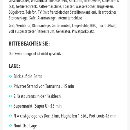
Geschirrspüler, Waschmaschine, Gasherd, Backofen, Mikrowelle, Kühlschrank
(x3), Gefrierschrank, Kaffeemaschine, Toaster, Wasserkocher, Bügeleisen,
Bügelbrett, Telefon, TV (mit französischen Satellitenkanälen), Haartrockner,
Stereoanlage, Safe, Alarmanlage, Internetanschluss.
Grill, Ventilator, Klimaanlage, Gartenmöbel, Liegestühle, BBQ, Tischfußball,
voll ausgestatteter Fitnessraum, Generator, Privatparkplatz.
BITTE BEACHTEN SIE:
Der Swimmingpool ist nicht geschützt.
LAGE:
Blick auf die Berge
Privater Strand von Tamarina : 15 min
2 Restaurants in der Residezn
Supermarkt (Super U) :15 min
N♀chstgelegenes Dorf 5 km, Flughafen 1 Std., Port Louis 45 min
Nord-Ost-Lage