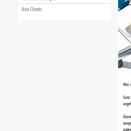
Avis Clients
Was w
Ganz 
ange
Oazur
ausge
ander