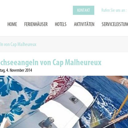
KONTAKT
Rufen Sie uns an :
HOME
FERIENHÄUSER
HOTELS
AKTIVITÄTEN
SERVICELEISTU
ln von Cap Malheureux
chseeangeln von Cap Malheureux
tag, 4. November 2014