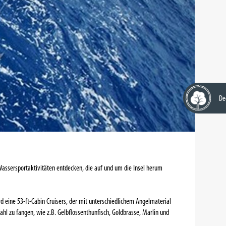
De
r Wassersportaktivitäten entdecken, die auf und um die Insel herum
 eine 53-ft-Cabin Cruisers, der mit unterschiedlichem Angelmaterial
ahl zu fangen, wie z.B. Gelbflossenthunfisch, Goldbrasse, Marlin und