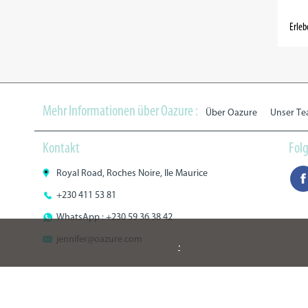
Erleb
Mehr Informationen über Oazure :
Über Oazure
Unser T
Kontakt
Folg
Royal Road, Roches Noire, Ile Maurice
+230 411 53 81
WhatsApp : +230 59 36 38 42
jennifer@oazure.com
.
Rating: 4.6/5
-
399 Reviews