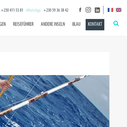
+230 411 53 81
WhatsApp:
+230 59 36 38 42
NGEN
REISEFÜHRER
ANDERE INSELN
BLAU
KONTAKT