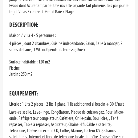
Evaco dont Azure fait partie. Une navette payante fait plusieurs fois par jour le
trajet Villas / centre de Grand Baie / Plage.
DESCRIPTION
:
Maison / villa 4 - 5 personnes :
4 pièces , dont 2 chambres, Cuisine indépendante, Salon, Salle à manger, 2
salles de bains, 1 WC indépendant, Terrasse, Kiosk
Surface habitable : 120 m2
Piscine
Jardin : 250 m2
EQUIPEMENT
:
Literie : 1 Lits 2 places, 2 lits 1 place, 1 lit additionnel si besoin + 30 €/nuit
Lave-vaisselle, Lave-linge, Congélateur, Plaque de cuisson gaz, Four, Micro-
onde, Réfrigérateur congélateur, Cafetière, Grille-pain, Bouilloire, , Fer à
repasser, Table à repasser, Aspirateur, Chaîne Hifi, Câble / satellite,
Téléphone, Télévision écran LCD, Coffre, Alarme, Lecteur DVD, Chaines
satellitaires, Internet et ligne de téléphone locale, Lit bébé, Chaise bébé sur