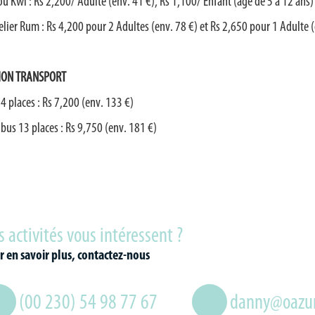
ou Kwi :
Rs 2,200/ Adulte (env. 41 €), Rs 1,100/ Enfant (âgé de 5 à 12 ans)
elier Rum :
Rs 4,200 pour 2 Adultes (env. 78 €) et Rs 2,650 pour 1 Adulte (
ION TRANSPORT
 4 places : Rs 7,200 (env. 133 €
)
bus 13 places : Rs 9,750 (env. 181 €)
s activités vous intéressent ?
r en savoir plus, contactez-nous
(00 230) 54 98 77 67
danny@oazu