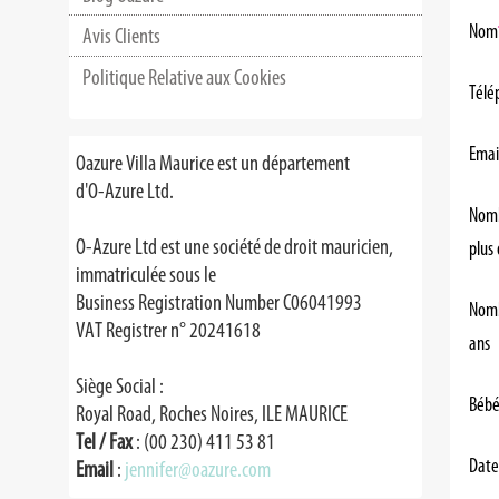
Nom
Avis Clients
Politique Relative aux Cookies
Télé
Emai
Oazure Villa Maurice est un département
d'O-Azure Ltd.
Nomb
O-Azure Ltd est une société de droit mauricien,
plus
immatriculée sous le
Business Registration Number C06041993
Nomb
VAT Registrer n° 20241618
ans
Siège Social :
Bébé
Royal Road, Roches Noires, ILE MAURICE
Tel / Fax
: (00 230) 411 53 81
Date
Email
:
jennifer@oazure.com