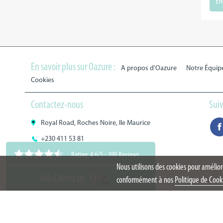
En savoir plus sur Oazure :
A propos d'Oazure
Notre Équip
Cookies
Contactez-nous
Sui
Royal Road, Roches Noire, Ile Maurice
+230 411 53 81
Rating: 4.6/5
-
399 Reviews
WhatsApp : +230 59 36 38 42
Nous utilisons des cookies pour amélio
jennifer@oazure.com
Avis Clients by
conformément à nos
Politique de Cook
Rating: 4.6/5
-
399 Reviews