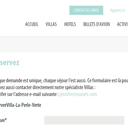
CONTACTEZ-NOUS
Appelez le :
ACCUEIL
VILLAS
HOTELS
BILLETS D'AVION
ACTIVI
servez
ue demande est unique, chaque séjour l'est aussi. Ce formulaire est là pou
ez aussi contacter directement notre spécialiste Villas :
ifer sur l'adresse e-mail suivante :
jennifer@oazure.com
rverVilla-La-Perle-Verte
nom
*