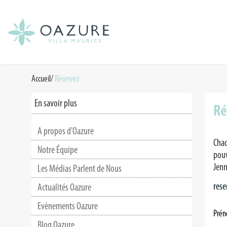
Accueil
/
Réservez
En savoir plus
Ré
A propos d'Oazure
Chaq
Notre Équipe
pouv
Jenn
Les Médias Parlent de Nous
rese
Actualités Oazure
Evènements Oazure
Pré
Blog Oazure